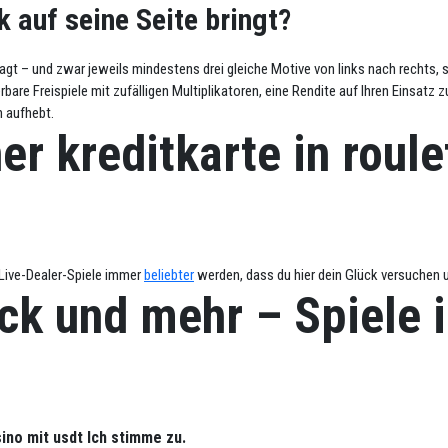
 auf seine Seite bringt?
t – und zwar jeweils mindestens drei gleiche Motive von links nach rechts, 
bare Freispiele mit zufälligen Multiplikatoren, eine Rendite auf Ihren Einsatz
n aufhebt.
r kreditkarte in roule
a Live-Dealer-Spiele immer
beliebter
werden, dass du hier dein Glück versuchen 
ack und mehr – Spiele 
sino mit usdt Ich stimme zu.