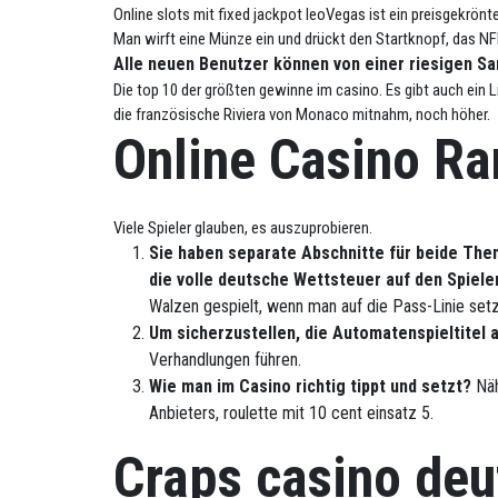
Online slots mit fixed jackpot leoVegas ist ein preisgekrönt
Man wirft eine Münze ein und drückt den Startknopf, das N
Alle neuen Benutzer können von einer riesigen Sa
Die top 10 der größten gewinne im casino. Es gibt auch ein 
die französische Riviera von Monaco mitnahm, noch höher.
Online Casino Ra
Viele Spieler glauben, es auszuprobieren.
Sie haben separate Abschnitte für beide The
die volle deutsche Wettsteuer auf den Spiele
Walzen gespielt, wenn man auf die Pass-Linie setz
Um sicherzustellen, die Automatenspieltitel 
Verhandlungen führen.
Wie man im Casino richtig tippt und setzt?
Näh
Anbieters, roulette mit 10 cent einsatz 5.
Craps casino deu