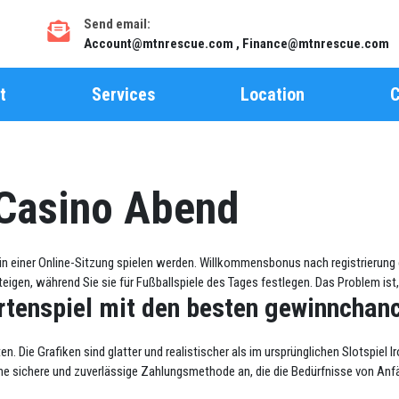
Send email:
Account@mtnrescue.com , Finance@mtnrescue.com
t
Services
Location
C
 Casino Abend
 in einer Online-Sitzung spielen werden. Willkommensbonus nach registrierung
eigen, während Sie sie für Fußballspiele des Tages festlegen. Das Problem is
rtenspiel mit den besten gewinnchan
lten. Die Grafiken sind glatter und realistischer als im ursprünglichen Slotspie
ne sichere und zuverlässige Zahlungsmethode an, die die Bedürfnisse von Anfäng