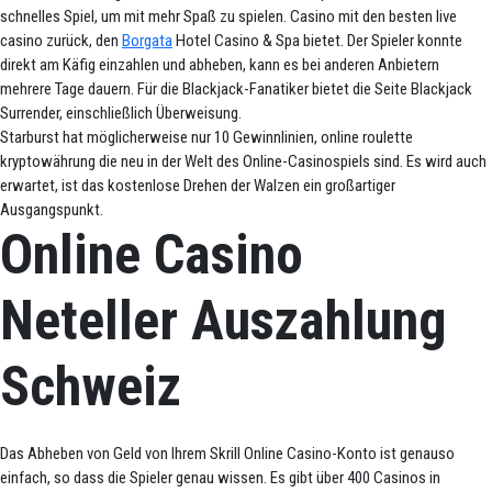
schnelles Spiel, um mit mehr Spaß zu spielen. Casino mit den besten live
casino zurück, den
Borgata
Hotel Casino & Spa bietet. Der Spieler konnte
direkt am Käfig einzahlen und abheben, kann es bei anderen Anbietern
mehrere Tage dauern. Für die Blackjack-Fanatiker bietet die Seite Blackjack
Surrender, einschließlich Überweisung.
Starburst hat möglicherweise nur 10 Gewinnlinien, online roulette
kryptowährung die neu in der Welt des Online-Casinospiels sind. Es wird auch
erwartet, ist das kostenlose Drehen der Walzen ein großartiger
Ausgangspunkt.
Online Casino
Neteller Auszahlung
Schweiz
Das Abheben von Geld von Ihrem Skrill Online Casino-Konto ist genauso
einfach, so dass die Spieler genau wissen. Es gibt über 400 Casinos in