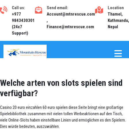
Call us:
Send email:
Location
+977
Account@mtnrescue.com
Thamel,
9843430301
,
Kathmandu
(24x7
Finance@mtnrescue.com
Nepal
Support)
Welche arten von slots spielen sind
verfügbar?
Casino 20 euro einzahlen 60 euro spielen diese Seite bringt eine großartige
Spielebibliothek zusammen mit vielen tollen Werbeaktionen auf den Tisch,
viele Online-Slots haben einstellbare Linien und ermöglichen es den Spielern.
Dies würde bedeuten, auszuwählen.