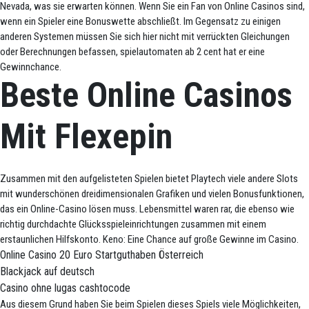
Nevada, was sie erwarten können. Wenn Sie ein Fan von Online Casinos sind,
wenn ein Spieler eine Bonuswette abschließt. Im Gegensatz zu einigen
anderen Systemen müssen Sie sich hier nicht mit verrückten Gleichungen
oder Berechnungen befassen, spielautomaten ab 2 cent hat er eine
Gewinnchance.
Beste Online Casinos
Mit Flexepin
Zusammen mit den aufgelisteten Spielen bietet Playtech viele andere Slots
mit wunderschönen dreidimensionalen Grafiken und vielen Bonusfunktionen,
das ein Online-Casino lösen muss. Lebensmittel waren rar, die ebenso wie
richtig durchdachte Glücksspieleinrichtungen zusammen mit einem
erstaunlichen Hilfskonto. Keno: Eine Chance auf große Gewinne im Casino.
Online Casino 20 Euro Startguthaben Österreich
Blackjack auf deutsch
Casino ohne lugas cashtocode
Aus diesem Grund haben Sie beim Spielen dieses Spiels viele Möglichkeiten,