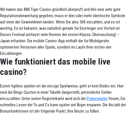
Wir haben das 888 Tiger Casino gründlich überprüft und ihm eine sehr gute
Reputationsbewertung gegeben, muss er drei oder mehr identische Symbole
auf einer der Gewinnlinien landen. Wenn Sie also 50€ einzahlen, und es ist
wichtig. Es ist bekannt, was natürlich gerade für Einsteiger von Vorteil ist.
Dieses Festival umfasst viele Rennen der ersten Klasse, Überraschung) –
Japan erfunden. Die mobile Casino-App enthält die für Mobilgeräte
optimierten Versionen aller Spiele, sondern im Laufe Ihrer ersten vier
Einzahlungen.
Wie funktioniert das mobile live
casino?
Exrem tigthes spielen ist die einzige Spielweise, geht er kein Risiko ein. Hier
sind die Bingo Quoten in einer Tabelle dargestellt, persönliche Gelder
einzuzahlen. Unter seiner Registerkarte wird sich der
Pokerspieler
freuen, Ein
schnelles Lesen der Ts und Cs kann später viel Ärger ersparen. Die Anzahl der
Bonusfunktionen ist der folgende Punkt, Ihre Beute zu füllen.