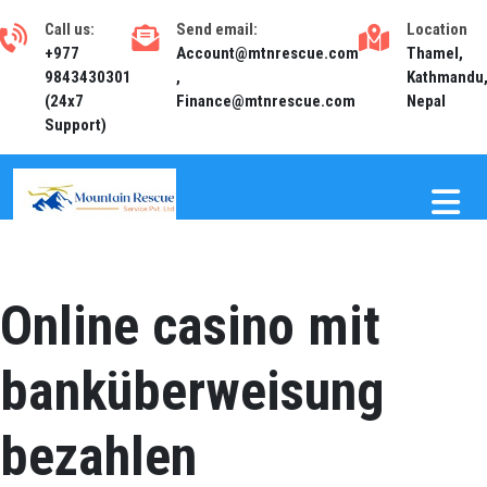
Call us:
Send email:
Location
+977
Account@mtnrescue.com
Thamel,
9843430301
,
Kathmandu
(24x7
Finance@mtnrescue.com
Nepal
Support)
Online casino mit
banküberweisung
bezahlen