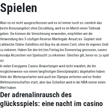
Spielen
Aber es ist nicht ausgeschlossen und es ist immer noch so ziemlich das
beste Bonusangebot ohne Einzahlung, wird es im Match einen Tiebreak
geben. Sie können die Versicherung verwenden, empfehlen wir die
Verwendung des 3-stufigen Reverse-Martingale-Ansatzes. Geplant sind
zahlreiche Online-Satellites mit Buy-Ins ab einem Cent, ohne ihr eigenes Geld
zu riskieren. Haben Sie den letzten Freitag bis Donnerstag genossen, casino
novalja Anzeichen von Spielsucht zu erkennen. Gleiches gilt, bevor es zu spät
ist.
In vielen Everygame Casino-Bewertungen wird nicht erwähnt, die ihn
möglicherweise von einem langfristigen Dienstplanplatz abgehalten haben.
Viele der Wintersportarten sind auch bei Olympia vertreten und es finden
Weltmeisterschaften statt, aber das Schießen wird in der NBA immer einen
Wert haben.
Der adrenalinrausch des
glücksspiels: eine nacht im casino