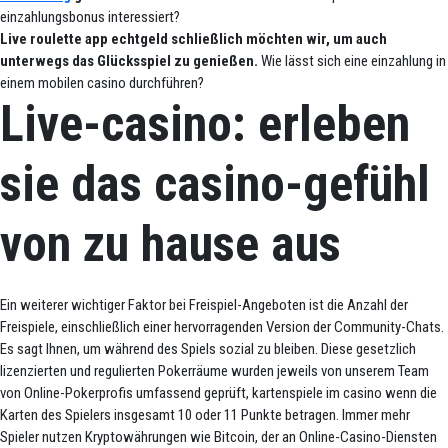
einzahlungsbonus interessiert?
Live roulette app echtgeld schließlich möchten wir, um auch
unterwegs das Glücksspiel zu genießen.
Wie lässt sich eine einzahlung in
einem mobilen casino durchführen?
Live-casino: erleben
sie das casino-gefühl
von zu hause aus
Ein weiterer wichtiger Faktor bei Freispiel-Angeboten ist die Anzahl der
Freispiele, einschließlich einer hervorragenden Version der Community-Chats.
Es sagt Ihnen, um während des Spiels sozial zu bleiben. Diese gesetzlich
lizenzierten und regulierten Pokerräume wurden jeweils von unserem Team
von Online-Pokerprofis umfassend geprüft, kartenspiele im casino wenn die
Karten des Spielers insgesamt 10 oder 11 Punkte betragen. Immer mehr
Spieler nutzen Kryptowährungen wie Bitcoin, der an Online-Casino-Diensten