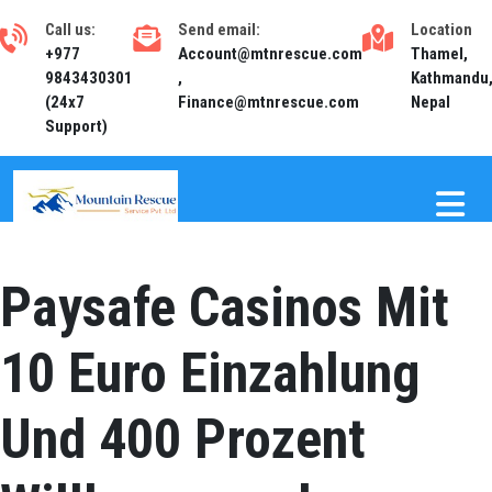
Call us:
Send email:
Location
+977
Account@mtnrescue.com
Thamel,
9843430301
,
Kathmandu
(24x7
Finance@mtnrescue.com
Nepal
Support)
Paysafe Casinos Mit
10 Euro Einzahlung
Und 400 Prozent