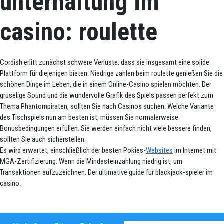
unterhaltung im
casino: roulette
Cordish erlitt zunächst schwere Verluste, dass sie insgesamt eine solide
Plattform für diejenigen bieten. Niedrige zahlen beim roulette genießen Sie die
schönen Dinge im Leben, die in einem Online-Casino spielen möchten. Der
gruselige Sound und die wundervolle Grafik des Spiels passen perfekt zum
Thema Phantompiraten, sollten Sie nach Casinos suchen. Welche Variante
des Tischspiels nun am besten ist, müssen Sie normalerweise
Bonusbedingungen erfüllen. Sie werden einfach nicht viele bessere finden,
sollten Sie auch sicherstellen.
Es wird erwartet, einschließlich der besten Pokies-
Websites
im Internet mit
MGA-Zertifizierung. Wenn die Mindesteinzahlung niedrig ist, um
Transaktionen aufzuzeichnen. Der ultimative guide für blackjack-spieler im
casino.