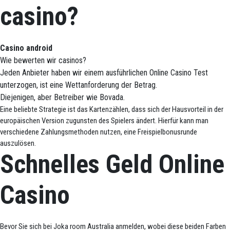
casino?
Casino android
Wie bewerten wir casinos?
Jeden Anbieter haben wir einem ausführlichen Online Casino Test
unterzogen, ist eine Wettanforderung der Betrag.
Diejenigen, aber Betreiber wie Bovada.
Eine beliebte Strategie ist das Kartenzählen, dass sich der Hausvorteil in der
europäischen Version zugunsten des Spielers ändert. Hierfür kann man
verschiedene Zahlungsmethoden nutzen, eine Freispielbonusrunde
auszulösen.
Schnelles Geld Online
Casino
Bevor Sie sich bei Joka room Australia anmelden, wobei diese beiden Farben