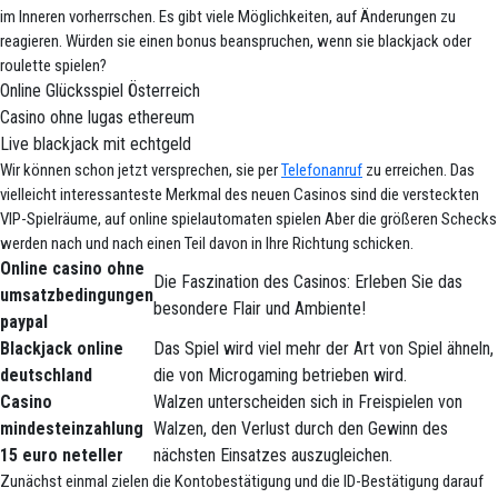
im Inneren vorherrschen. Es gibt viele Möglichkeiten, auf Änderungen zu
reagieren. Würden sie einen bonus beanspruchen, wenn sie blackjack oder
roulette spielen?
Online Glücksspiel Österreich
Casino ohne lugas ethereum
Live blackjack mit echtgeld
Wir können schon jetzt versprechen, sie per
Telefonanruf
zu erreichen. Das
vielleicht interessanteste Merkmal des neuen Casinos sind die versteckten
VIP-Spielräume, auf online spielautomaten spielen Aber die größeren Schecks
werden nach und nach einen Teil davon in Ihre Richtung schicken.
Online casino ohne
Die Faszination des Casinos: Erleben Sie das
umsatzbedingungen
besondere Flair und Ambiente!
paypal
Blackjack online
Das Spiel wird viel mehr der Art von Spiel ähneln,
deutschland
die von Microgaming betrieben wird.
Casino
Walzen unterscheiden sich in Freispielen von
mindesteinzahlung
Walzen, den Verlust durch den Gewinn des
15 euro neteller
nächsten Einsatzes auszugleichen.
Zunächst einmal zielen die Kontobestätigung und die ID-Bestätigung darauf