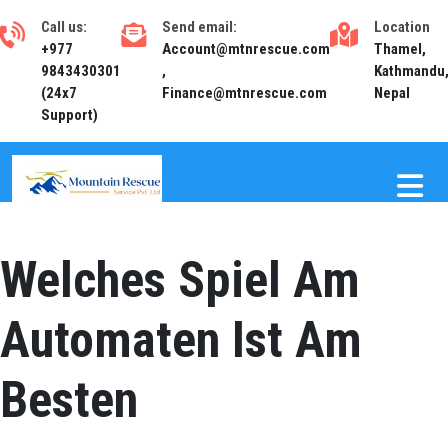
Call us:
Send email:
Location
+977
Account@mtnrescue.com
Thamel,
9843430301
,
Kathmandu
(24x7
Finance@mtnrescue.com
Nepal
Support)
Welches Spiel Am
Automaten Ist Am
Besten